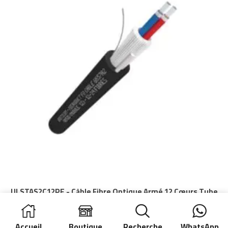
ULSTAS2C12PE - Câble Fibre Optique Armé 12 Cœurs Tube
Loose G652D PE - Briticom
Accueil
Boutique
Recherche
WhatsApp
Voir plus