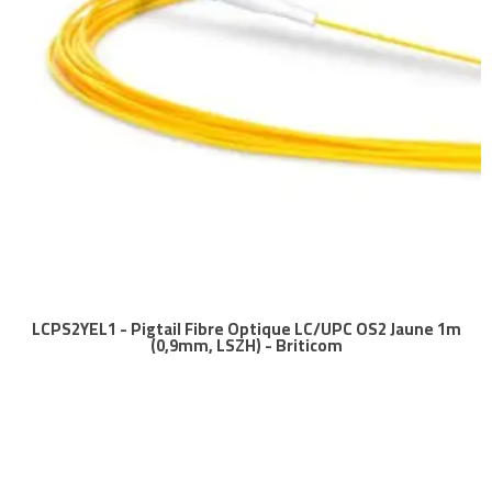
LCPS2YEL1 - Pigtail Fibre Optique LC/UPC OS2 Jaune 1m
(0,9mm, LSZH) - Briticom