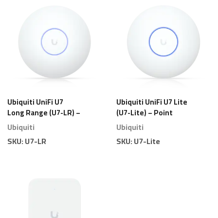
Ubiquiti UniFi U7
Ubiquiti UniFi U7 Lite
Long Range (U7-LR) –
(U7-Lite) – Point
Point d’Accès Wi-Fi 7
d’Accès Wi-Fi 7
Ubiquiti
Ubiquiti
Longue Portée
Économique
SKU:
U7-LR
SKU:
U7-Lite