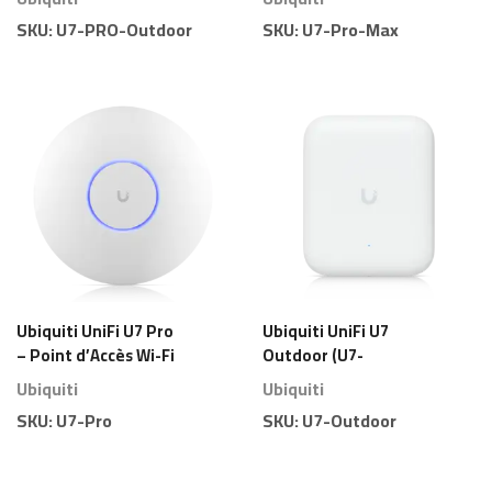
d’Accès Wi-Fi 7
Tribande 13,7 Gbps
SKU:
U7-PRO-Outdoor
SKU:
U7-Pro-Max
Extérieur Haute
Performance
Ubiquiti UniFi U7 Pro
Ubiquiti UniFi U7
– Point d’Accès Wi-Fi
Outdoor (U7-
7 (802.11be) Tribande
Outdoor) – Point
Ubiquiti
Ubiquiti
10,8 Gbps
d’Accès Wi-Fi 7
SKU:
U7-Pro
SKU:
U7-Outdoor
Extérieur