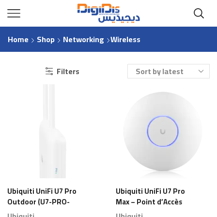
Home
Shop
Networking
Wireless
Filters
Ubiquiti UniFi U7 Pro
Ubiquiti UniFi U7 Pro
Outdoor (U7-PRO-
Max – Point d’Accès
Outdoor) – Point
Wi-Fi 7 (802.11be)
Ubiquiti
Ubiquiti