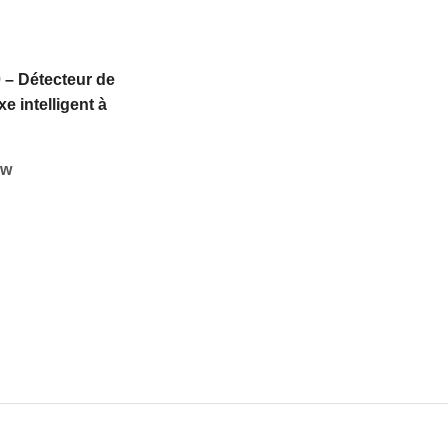
 – Détecteur de
xe intelligent à
rapide – Teknim
ew