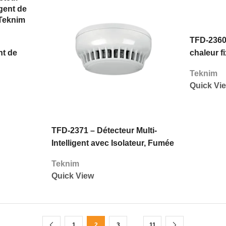
TFD-2360
nt de
chaleur fi
knim
réponse 
Teknim
Quick Vi
TFD-2371 – Détecteur Multi-
Intelligent avec Isolateur, Fumée
et Chaleur – Teknim
Teknim
Quick View
…
1
2
3
11