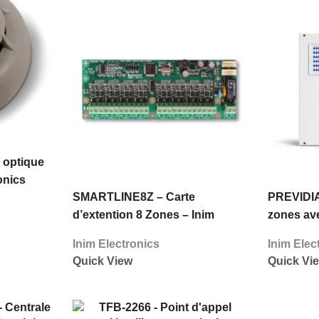
 optique
onics
SMARTLINE8Z – Carte
PREVIDIA
d’extention 8 Zones – Inim
zones ave
Electronics
Electroni
Inim Electronics
Inim Elec
Quick View
Quick Vi