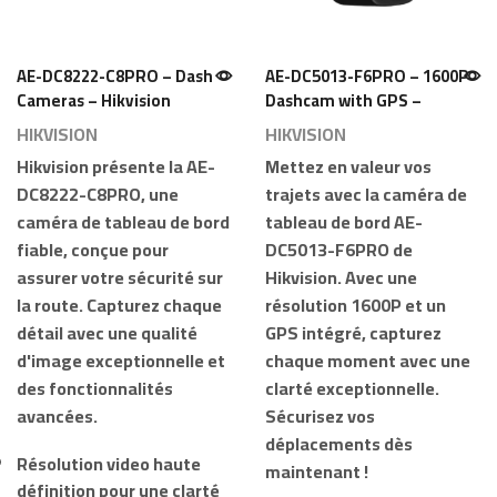
AE-DC8222-C8PRO – Dash
AE-DC5013-F6PRO – 1600P
Cameras – Hikvision
Dashcam with GPS –
Hikvision
HIKVISION
HIKVISION
Hikvision
présente la
AE-
Mettez en valeur vos
DC8222-C8PRO
, une
trajets avec la
caméra de
caméra de tableau de bord
tableau de bord AE-
fiable, conçue pour
DC5013-F6PRO
de
assurer votre sécurité sur
Hikvision
. Avec une
la route. Capturez chaque
résolution 1600P et un
détail avec une qualité
GPS intégré, capturez
d'image exceptionnelle et
chaque moment avec une
des fonctionnalités
clarté exceptionnelle.
avancées.
Sécurisez vos
déplacements dès
Résolution video haute
maintenant !
définition pour une clarté