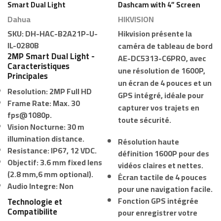
Smart Dual Light
Dashcam with 4” Screen
and GPS – Hikvision
Dahua
HIKVISION
SKU:
DH-HAC-B2A21P-U-
Hikvision
présente la
IL-0280B
caméra de tableau de bord
2MP Smart Dual Light -
AE-DC5313-C6PRO
, avec
Caracteristiques
une résolution de 1600P,
Principales
un écran de 4 pouces et un
Resolution:
2MP Full HD
GPS intégré, idéale pour
Frame Rate:
Max. 30
capturer vos trajets en
fps@1080p.
toute sécurité.
Vision Nocturne:
30 m
illumination distance.
Résolution haute
Resistance:
IP67, 12 VDC.
définition 1600P pour des
Objectif:
3.6 mm fixed lens
vidéos claires et nettes.
(2.8 mm,6 mm optional).
Écran tactile de 4 pouces
Audio Integre:
Non
pour une navigation facile.
Fonction GPS intégrée
Technologie et
Compatibilite
pour enregistrer votre