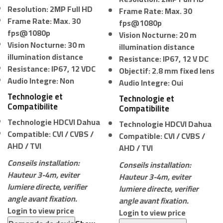
Resolution:
2MP Full HD
Frame Rate:
Max. 30
Frame Rate:
Max. 30
fps@1080p
fps@1080p
Vision Nocturne:
20 m
Vision Nocturne:
30 m
illumination distance
illumination distance
Resistance:
IP67, 12 V DC
Resistance:
IP67, 12 VDC
Objectif:
2.8 mm fixed lens
Audio Integre:
Non
Audio Integre:
Oui
Technologie et
Technologie et
Compatibilite
Compatibilite
Technologie HDCVI Dahua
Technologie HDCVI Dahua
Compatible: CVI / CVBS /
Compatible: CVI / CVBS /
AHD / TVI
AHD / TVI
Conseils installation:
Conseils installation:
Hauteur 3-4m, eviter
Hauteur 3-4m, eviter
lumiere directe, verifier
lumiere directe, verifier
angle avant fixation.
angle avant fixation.
Login to view price
Login to view price