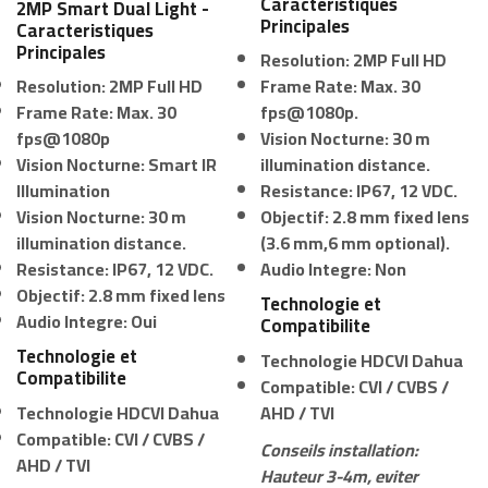
Caracteristiques
2MP Smart Dual Light -
Principales
Caracteristiques
Principales
Resolution:
2MP Full HD
Resolution:
2MP Full HD
Frame Rate:
Max. 30
Frame Rate:
Max. 30
fps@1080p.
fps@1080p
Vision Nocturne:
30 m
Vision Nocturne:
Smart IR
illumination distance.
Illumination
Resistance:
IP67, 12 VDC.
Vision Nocturne:
30 m
Objectif:
2.8 mm fixed lens
illumination distance.
(3.6 mm,6 mm optional).
Resistance:
IP67, 12 VDC.
Audio Integre:
Non
Objectif:
2.8 mm fixed lens
Technologie et
Audio Integre:
Oui
Compatibilite
Technologie et
Technologie HDCVI Dahua
Compatibilite
Compatible: CVI / CVBS /
Technologie HDCVI Dahua
AHD / TVI
Compatible: CVI / CVBS /
Conseils installation:
AHD / TVI
Hauteur 3-4m, eviter