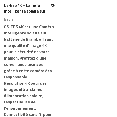
CS-EB5 4K – Caméra
intelligente solaire sur
batterie pour maison –
Ezviz
Ezviz
CS-EB5 4K
est une
Caméra
intelligente solaire sur
batterie
de
Brand
, offrant
une qualité d'image 4K
pour la sécurité de votre
maison. Profitez d'une
surveillance avancée
grâce à cette caméra éco-
responsable.
Résolution 4K pour des
images ultra-claires.
Alimentation solaire,
respectueuse de
l'environnement.
Connectivité sans fil pour