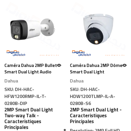
Caméra Dahua 2MP Bullet
Caméra Dahua 2MP Dôme
Smart Dual Light Audio
Smart Dual Light
Bidirectionnel
Dahua
Dahua
SKU:
DH-HAC-
SKU:
DH-HAC-
HFW1200RMP-IL-T-
HDW1200TLMP-IL-A-
0280B-DIP
0280B-S6
2MP Smart Dual Light
2MP Smart Dual Light -
Two-way Talk -
Caracteristiques
Caracteristiques
Principales
Principales
Resolution:
2MP Full HD