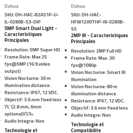
Dahua
Dahua
SKU:
DH-HAC-B2A51P-U-
SKU:
DH-HAC-
IL-0280B-S3-DIP
HFW1200THP-I8-0280B-
5MP Smart Dual Light -
S5
Caracteristiques
2MP IR - Caracteristiques
Principales
Principales
Resolution:
5MP Super HD
Resolution:
2MP Full HD
Frame Rate:
Max 25
Frame Rate:
Max. 30
fps@5MP (16:9 video
fps@1080p
output)
Vision Nocturne:
Smart IR
Vision Nocturne:
30 m
Illumination
illumination distance.
Vision Nocturne:
80 m
Resistance:
IP67, 12 VDC.
illumination distance.
Objectif:
3.6 mm fixed lens
Resistance:
IP67, 12 VDC.
ï¼ˆ(2.8 mm, 6mm
Objectif:
3.6 mm fixed lens
optional)ï¼‰
Audio Integre:
Non
Audio Integre:
Non
Technologie et
Technologie et
Compatibilite