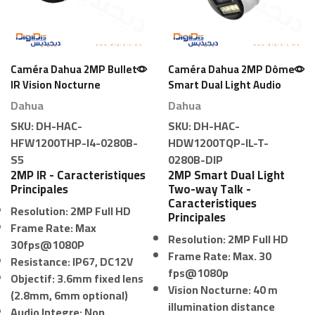
Caméra Dahua 2MP Bullet
Caméra Dahua 2MP Dôme
IR Vision Nocturne
Smart Dual Light Audio
Bidirectionnel
Dahua
Dahua
SKU:
DH-HAC-
SKU:
DH-HAC-
HFW1200THP-I4-0280B-
HDW1200TQP-IL-T-
S5
0280B-DIP
2MP IR - Caracteristiques
2MP Smart Dual Light
Principales
Two-way Talk -
Caracteristiques
Resolution:
2MP Full HD
Principales
Frame Rate:
Max
Resolution:
2MP Full HD
30fps@1080P
Frame Rate:
Max. 30
Resistance:
IP67, DC12V
fps@1080p
Objectif:
3.6mm fixed lens
Vision Nocturne:
40 m
(2.8mm, 6mm optional)
illumination distance
Audio Integre:
Non