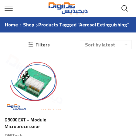
Home
Shop
Products Tagged “aerosol Extinguishing”
Filters
D9000 EXT – Module
Microprocesseur
Extinction Aérosol
DMTech