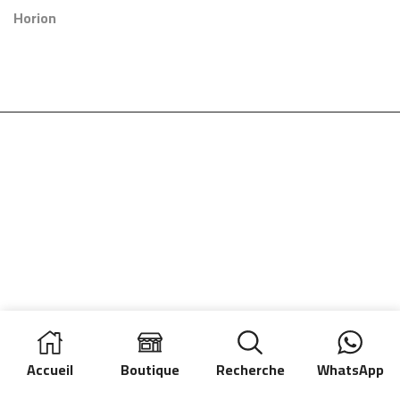
HG-2S | Horion
Horion
Accueil
Boutique
Recherche
WhatsApp