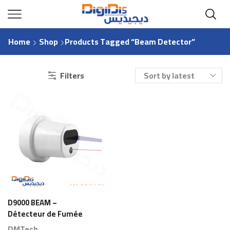
Home
Shop
Products Tagged “beam Detector”
Filters
D9000 BEAM –
Détecteur de Fumée
Optique à Faisceau
DMTech