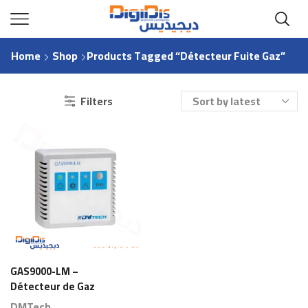
Home
Shop
Products Tagged “détecteur Fuite Gaz”
Filters
GAS9000-LM –
Détecteur de Gaz
GPL/Méthane
DMTech