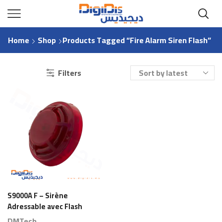
Home
Shop
Products Tagged “fire Alarm Siren Flash”
Filters
S9000A F – Sirène
Adressable avec Flash
DMTech
DMTech