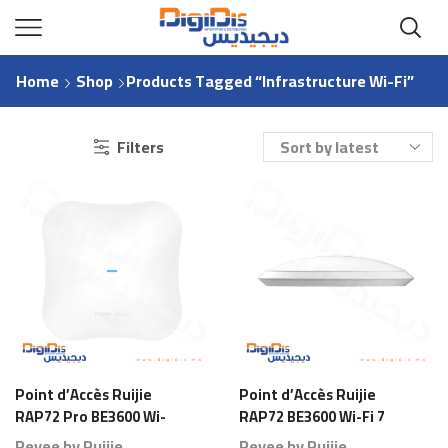
Home
Shop
Products Tagged “Infrastructure Wi-Fi”
Filters
Point d’Accès Ruijie
Point d’Accès Ruijie
RAP72 Pro BE3600 Wi-
RAP72 BE3600 Wi-Fi 7
Fi 7 Plafond
Plafond
Reyee by Ruijie
Reyee by Ruijie