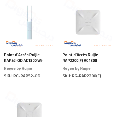
Point d’Accès Ruijie
Point d’Accès Ruijie
RAP52-OD AC1300 Wi-
RAP2200(F) AC1300
Fi 5 Extérieur
Wi-Fi 5 Plafond
Reyee by Ruijie
Reyee by Ruijie
SKU:
RG-RAP52-OD
SKU:
RG-RAP2200(F)