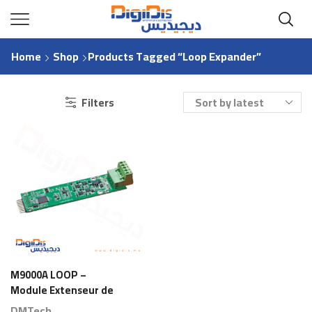
Home
Shop
Products Tagged “loop Expander”
Filters
M9000A LOOP –
Module Extenseur de
Boucle Adressable
DMTech