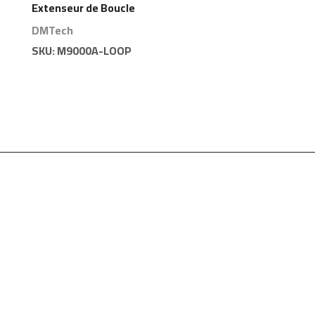
Extenseur de Boucle
Adressable DMTech
DMTech
SKU:
M9000A-LOOP