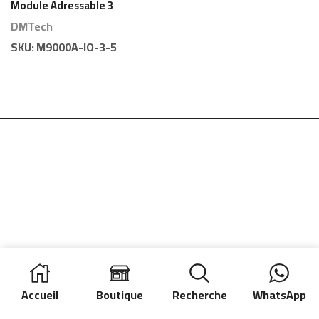
Module Adressable 3
Entrées / 5 Sorties
DMTech
DMTech
SKU:
M9000A-IO-3-5
Accueil
Boutique
Recherche
WhatsApp