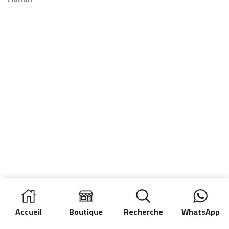
Écrans 75″ à 90″ – 90
kg – Hauteur
Réglable
Accueil
Boutique
Recherche
WhatsApp