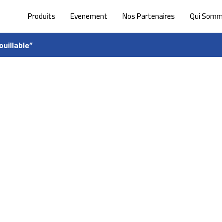
Produits
Evenement
Nos Partenaires
Qui Som
uillable”