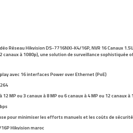
Vidéo Réseau
Hikvision DS-7716NXI-K4/16P,
NVR
16 Canaux
1.5
12 canaux à 1080p
)
, une solution de
surveillance
sophistiquée of
 play avec
16 interfaces
Power over Ethernet (
PoE
)
.264
 à 12 MP
ou
3 canaux à 8 MP
ou
6 canaux à 4 MP
ou
12 canaux à 
bps
se pour minimiser les efforts manuels et les coûts de sécurité
/16P
Hikvision maroc