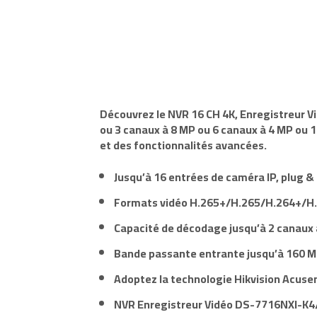
Découvrez le
NVR
16 CH
4K,
Enregistreur 
ou 3 canaux à 8 MP ou 6 canaux à 4 MP ou 
et des fonctionnalités avancées.
Jusqu’à
16 entrées de caméra IP
, plug &
Formats vidéo H.265+/H.265/H.264+/H
Capacité de décodage jusqu’à
2 canaux
Bande passante entrante jusqu’à
160 M
Adoptez la technologie Hikvision Acusen
NVR Enregistreur Vidéo
DS-7716NXI-K4