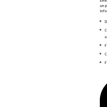
ER8
un 
info
D
C
o
F
C
F