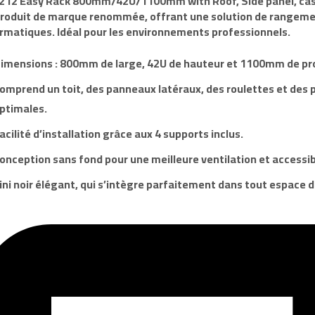
212
Easy Rack 800mm/42U/1100mm with Roof, Side panel, casto
produit de
marque
renommée, offrant une solution de rangeme
rmatiques. Idéal pour les environnements professionnels.
imensions : 800mm de large, 42U de hauteur et 1100mm de pr
omprend un toit, des panneaux latéraux, des roulettes et des p
ptimales.
acilité d’installation grâce aux 4 supports inclus.
onception sans fond pour une meilleure ventilation et accessibi
ini noir élégant, qui s’intègre parfaitement dans tout espace de