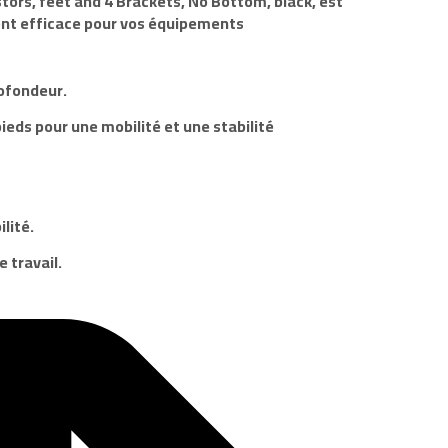
rs, feet and 4 Brackets, No Bottom, black, est
nt efficace pour vos équipements
ofondeur.
ieds pour une mobilité et une stabilité
lité.
 travail.