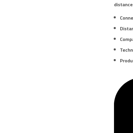
distance
Conne
Distan
Compat
Techno
Produ