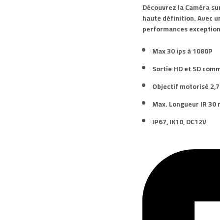
Découvrez la Caméra su
haute définition. Avec 
performances exceptionn
Max 30 ips à
1080P
Sortie
HD
et
SD
comm
Objectif motorisé
2,
Max.
Longueur IR 30 
IP67
,
IK10
,
DC12V