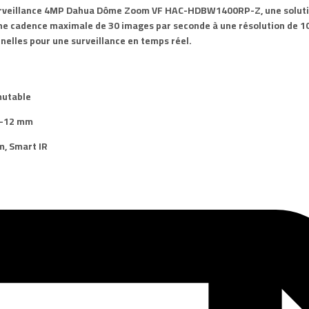
rveillance 4MP
Dahua
Dôme
Zoom VF
HAC-HDBW1400RP-Z
, une solu
une cadence maximale de 30 images par seconde à une résolution de 1
elles pour une surveillance en temps réel.
utable
7-12 mm
m
, Smart IR