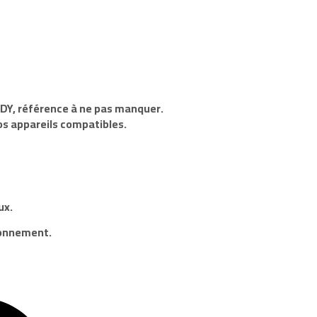
NDY
, référence à ne pas manquer.
os appareils compatibles.
ux.
ronnement.