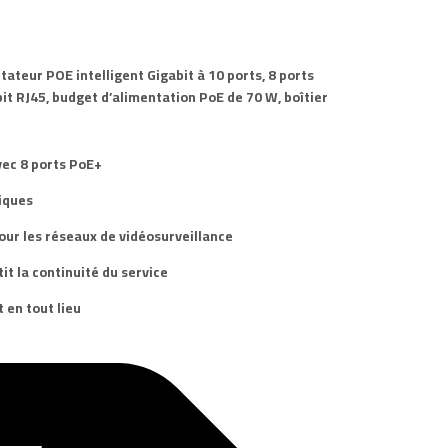
ateur POE intelligent Gigabit à 10 ports, 8 ports
t RJ45, budget d’alimentation PoE de 70 W, boîtier
vec
8 ports PoE+
iques
our les réseaux de vidéosurveillance
t la continuité du service
 en tout lieu