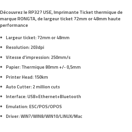
Découvrez le
RP327 USE
, Imprimante Ticket thermique de
marque
RONGTA,
de largeur ticket
72mm or 48mm
haute
performance
Largeur ticket
:
72mm or 48mm
Resolution
: 203dpi
Vitesse d’impression
: 250mm/s
Papier
: Thermique 80mm +/- 0,5mm
Printer Head
: 150km
Auto Cutter
: 2 million cuts
Interface
: USB+Ethernet+Bluetooth
Emulation
: ESC/POS/OPOS
Driver
: WIN7/WIN8/WIN10/LINUX/Mac