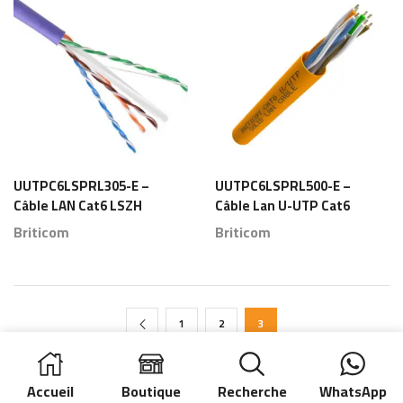
UUTPC6LSPRL305-E –
UUTPC6LSPRL500-E –
Câble LAN Cat6 LSZH
Câble Lan U-UTP Cat6
U-UTP 305m Violet
LSZH Violet 500m
Briticom
Briticom
23AWG ETL 3P Deluxe
23AWG Certifié ETL –
– Briticom
Briticom
1
2
3
Accueil
Boutique
Recherche
WhatsApp