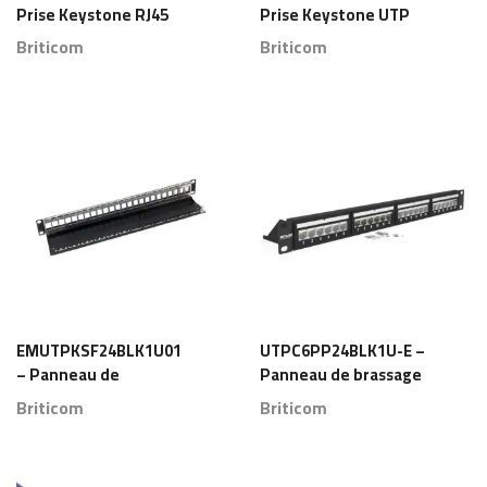
Prise Keystone RJ45
Prise Keystone UTP
Cat 6 Cuivre Blanc
Cat6 sans outil Noir &
Briticom
Briticom
180° 50 pièces –
Blanc – Briticom
Briticom
EMUTPKSF24BLK1U01
UTPC6PP24BLK1U-E –
– Panneau de
Panneau de brassage
brassage en cuivre 24
Cuivre UTP Cat 6 24
Briticom
Briticom
ports 1U noir vide –
Ports Noir – Briticom
Briticom