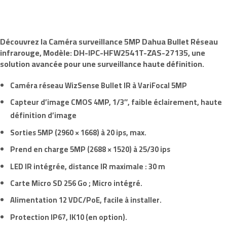
Découvrez la Caméra surveillance
5MP
Dahua
Bullet Réseau
infrarouge, Modèle:
DH-IPC-HFW2541T-ZAS-27135
, une
solution avancée pour une surveillance haute définition.
Caméra réseau WizSense
Bullet IR
à VariFocal
5MP
Capteur d’image CMOS
4MP
,
1/3″
, faible éclairement, haute
définition d’image
Sorties
5MP
(
2960 × 1668
) à
20 ips
, max.
Prend en charge
5MP
(
2688 × 1520
) à
25/30 ips
LED IR intégrée
, distance IR maximale
: 30 m
Carte Micro SD 256 Go
;
Micro intégré
.
Alimentation
12 VDC/PoE
, facile à installer.
Protection
IP67
,
IK10
(en option).