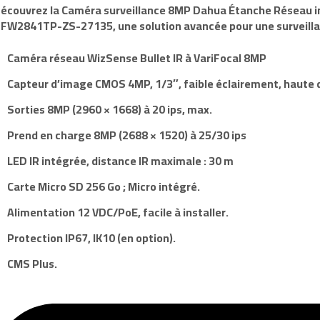
écouvrez la Caméra surveillance
8MP
Dahua
Étanche Réseau i
FW2841TP-ZS
-27135
, une solution avancée pour une surveill
Caméra réseau WizSense
Bullet IR
à VariFocal
8MP
Capteur d’image CMOS
4MP
,
1/3″
, faible éclairement, haute
Sorties
8MP
(
2960 × 1668
) à
20 ips
, max.
Prend en charge
8MP
(
2688 × 1520
) à
25/30 ips
LED IR intégrée
, distance IR maximale
: 30 m
Carte Micro SD 256 Go
;
Micro intégré
.
Alimentation
12 VDC/PoE
, facile à installer.
Protection
IP67
,
IK10
(en option).
CMS Plus
.