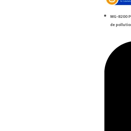
MG-8200
P
de pollutio