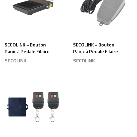
SECOLINK – Bouton
SECOLINK – Bouton
Panic à Pedale Filaire
Panic à Pedale Filaire
Switch NO/GND/NO –
Switch NC/COM/NO –
SECOLINK
SECOLINK
PPA-103
JT-01