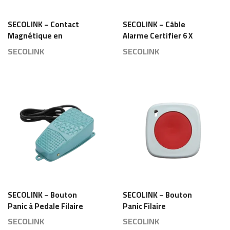
SECOLINK – Contact
SECOLINK – Câble
Magnétique en
Alarme Certifier 6 X
Plastique Abs – CM-
0,22 mm2 Couleur
SECOLINK
SECOLINK
29ST
Blanc Bobine
100/500M
SECOLINK – Bouton
SECOLINK – Bouton
Panic à Pedale Filaire
Panic Filaire
Switch NC/COM/NO –
Rearmable
SECOLINK
SECOLINK
JT-101
Atomatique – BP-60