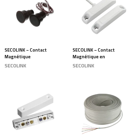
SECOLINK – Contact
SECOLINK – Contact
Magnétique
Magnétique en
Encastrable En
Plastique – CM-17S
SECOLINK
SECOLINK
Plastique Abs – DP-36