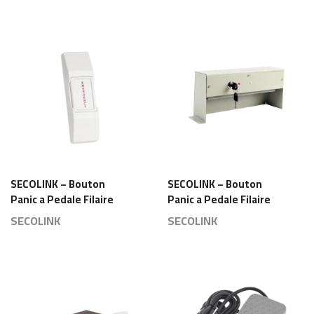
SECOLINK – Bouton
SECOLINK – Bouton
Panic a Pedale Filaire
Panic a Pedale Filaire
Switch NO/GND/NC –
Switch NO/GND/NC –
SECOLINK
SECOLINK
BP-76
BP-012