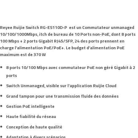
Reyee Ruijie Switch
RG-ES110D-P
est un Commutateur
unmanaged
10/100/1000Mbps, itch de bureau de
10 Ports
non-PoE,
dont
8 ports
100 Mbps +
2 ports
Gigabit RJ45/SFP, 24 des ports prennent en
charge l’alimentation
PoE/PoE+
. Le budget d’alimentation PoE
maximum est de
370 W
8 ports
10/100 Mbps avec commutateur
PoE non géré
Gigabit à
2
ports
Switch Unmanaged
, visible sur l’application Ruijie Cloud
Grand tampon pour une transmission fluide des données
Gestion PoE intelligente
Haute fiabilité du
réseau
Conception de haute qualité
Adaptation à divers scénarios