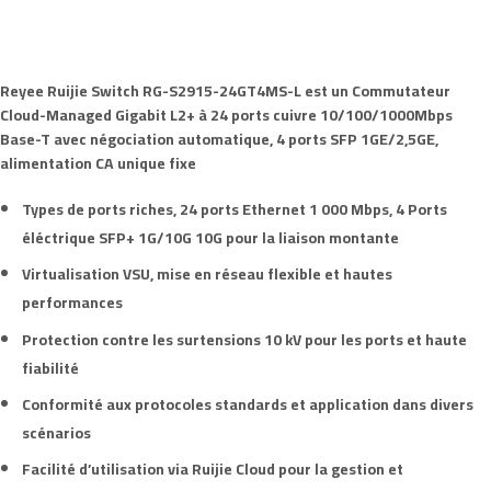
Reyee
Ruijie Switch
RG-S2915-24GT4MS-L est un Commutateur
Cloud-Managed
Gigabit
L2+
à
24 ports
cuivre 10/100/1000Mbps
Base-T
avec négociation automatique,
4 ports SFP
1GE/2,5GE
,
alimentation CA unique fixe
Types de ports riches,
24 ports
Ethernet
1 000 Mbps,
4 Ports
éléctrique SFP+ 1G/10G
10G
pour la liaison montante
Virtualisation VSU,
mise en réseau flexible
et
hautes
performances
Protection contre les surtensions
10 kV
pour les ports et haute
fiabilité
Conformité aux protocoles standards et application dans divers
scénarios
Facilité d’utilisation via Ruijie Cloud pour la gestion et