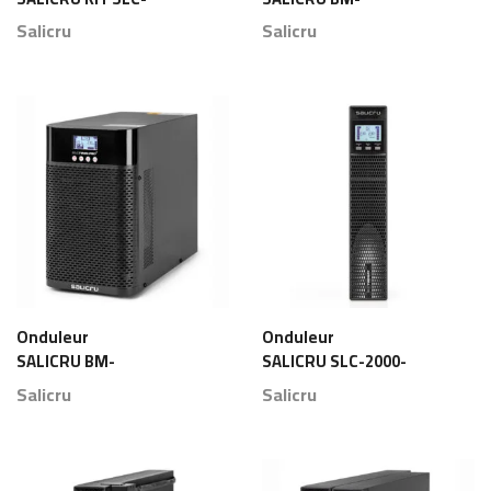
6000-TWIN RT2 Maroc
TWIN PRO2/RT2-10-
Salicru
Salicru
2/2 Maroc
Onduleur
Onduleur
SALICRU BM-
SALICRU SLC-2000-
TWIN PRO2/RT2-6-
TWIN RT2 Maroc
Salicru
Salicru
2/2 Maroc