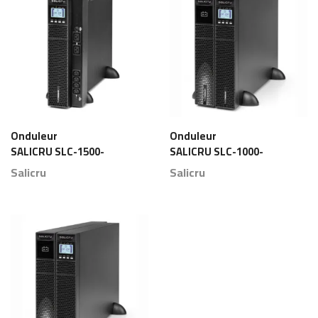
Onduleur
Onduleur
SALICRU SLC-1500-
SALICRU SLC-1000-
TWIN RT2 Maroc
TWIN RT2 Maroc
Salicru
Salicru