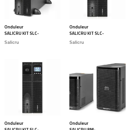
Onduleur
Onduleur
SALICRU KIT SLC-
SALICRU KIT SLC-
8000-TWIN RT2 Maroc
6000-TWIN RT2 Maroc
Salicru
Salicru
Onduleur
Onduleur
SALICRU KIT SLC-
SALICRU BM-