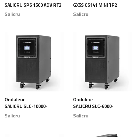
SALICRU SPS 1500 ADV RT2
GX5S CS141 MINI TP2
Maroc
Salicru
Salicru
Onduleur
Onduleur
SALICRU SLC-10000-
SALICRU SLC-6000-
TWIN PRO2 Maroc
TWIN PRO2 Maroc
Salicru
Salicru