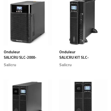
Onduleur
Onduleur
SALICRU SLC-2000-
SALICRU KIT SLC-
TWIN PRO2 – IEC
10000-TWIN RT2
Salicru
Salicru
Maroc
Maroc